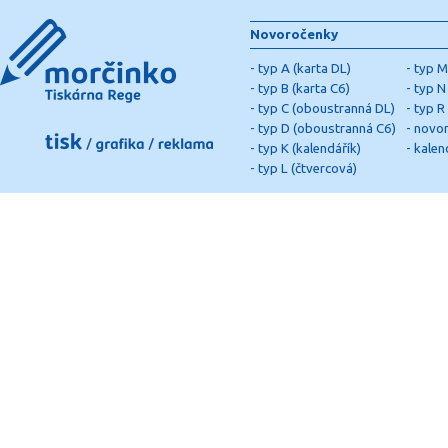
Novoročenky
-
typ A (karta DL)
-
typ M
-
typ B (karta C6)
-
typ N 
-
typ C (oboustranná DL)
-
typ R
-
typ D (oboustranná C6)
-
novor
-
typ K (kalendářík)
-
kalen
-
typ L (čtvercová)