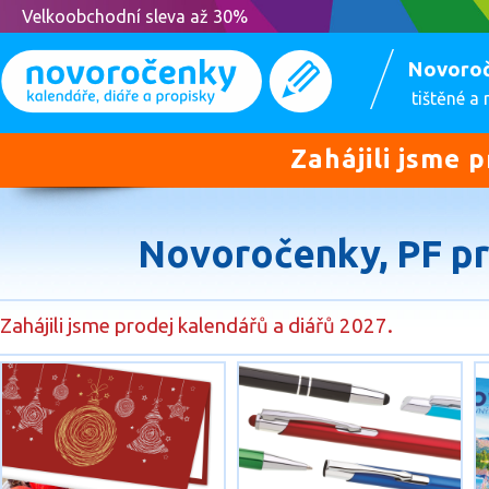
Velkoobchodní sleva až 30%
Novoro
tištěné a
Zahájili jsme 
Novoročenky, PF pr
Zahájili jsme prodej kalendářů a diářů 2027.