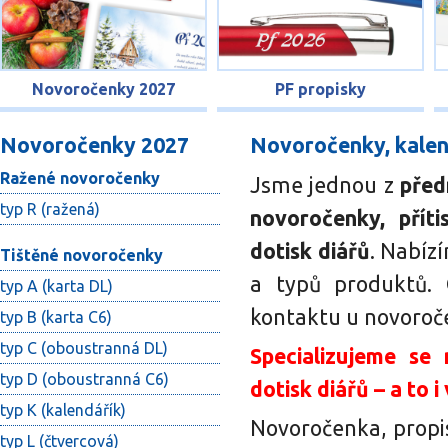
Novoročenky 2027
PF propisky
Novoročenky 2027
Novoročenky, kalen
Ražené novoročenky
Jsme jednou z
před
typ R (ražená)
novoročenky, přít
dotisk diářů
. Nabíz
Tištěné novoročenky
a typů produktů. G
typ A
(k
arta
DL)
kontaktu u novoroč
typ B (karta C6)
typ C (oboustranná DL)
Specializujeme se 
typ D (oboustranná C6)
dotisk diářů – a to i
typ K (kalendářík)
Novoročenka, propis
typ L (čtvercová)