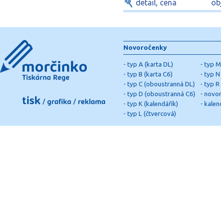
detail, cena
ob
Novoročenky
-
typ A (karta DL)
-
typ M
-
typ B (karta C6)
-
typ N 
-
typ C (oboustranná DL)
-
typ R
-
typ D (oboustranná C6)
-
novor
-
typ K (kalendářík)
-
kalen
-
typ L (čtvercová)