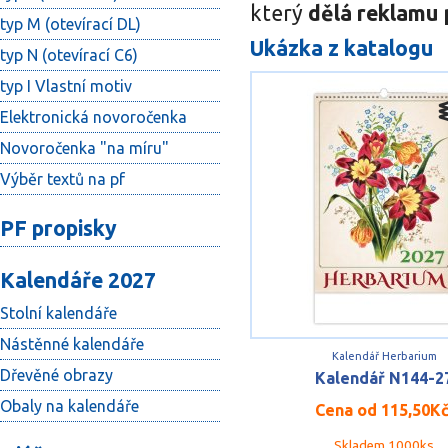
který
dělá reklamu 
typ M (otevírací DL)
Ukázka z katalogu
typ N (otevírací C6)
typ I Vlastní motiv
Elektronická novoročenka
Novoročenka "na míru"
Výběr textů na pf
PF propisky
Kalendáře 2027
Stolní kalendáře
Nástěnné kalendáře
Kalendář Herbarium
Dřevěné obrazy
Kalendář N144-2
Obaly na kalendáře
Cena od
115,50K
Skladem 1000ks