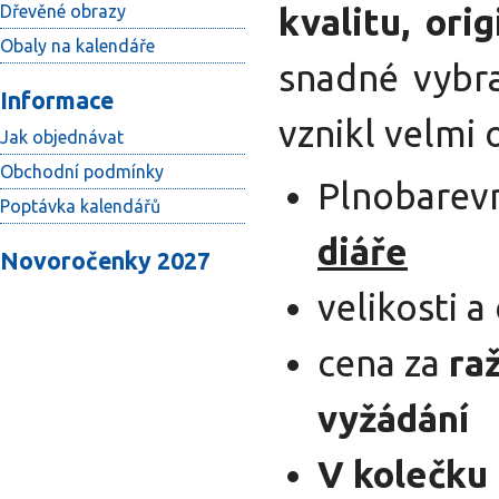
Dřevěné obrazy
kvalitu, ori
Obaly na kalendáře
snadné vybra
Informace
vznikl velmi 
Jak objednávat
Obchodní podmínky
Plnobarevn
Poptávka kalendářů
diáře
Novoročenky 2027
velikosti a
cena za
raž
vyžádání
V kolečku