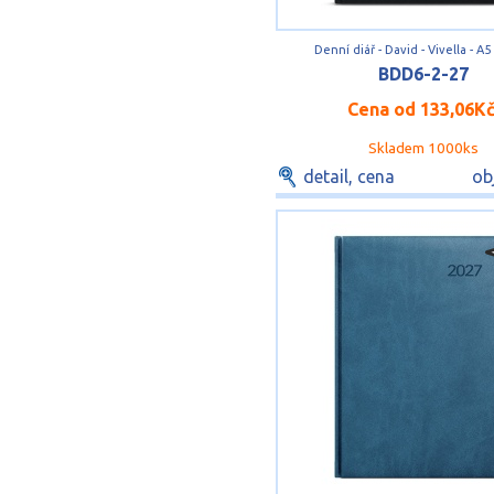
Denní diář - David - Vivella - A5
BDD6-2-27
Cena od
133,06K
Skladem 1000ks
detail, cena
ob