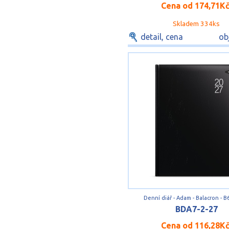
Cena od
174,71K
Skladem 334ks
detail, cena
ob
Denní diář - Adam - Balacron - B6
BDA7-2-27
Cena od
116,28K