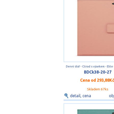
Denní diář - Ctirad s výsekem - Elite 
BDCk38-20-27
Cena od
293,88K
Skladem 67ks
detail, cena
ob