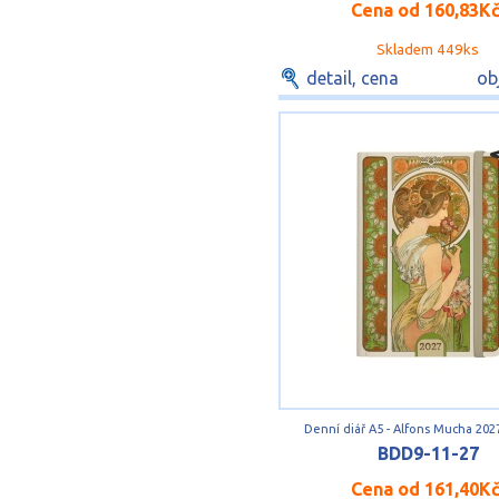
Cena od
160,83K
Skladem 449ks
detail, cena
ob
Denní diář A5 - Alfons Mucha 2027
BDD9-11-27
Cena od
161,40K