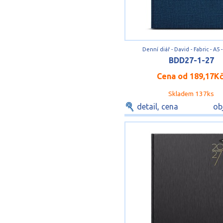
Denní diář - David - Fabric - A5
BDD27-1-27
Cena od
189,17K
Skladem 137ks
detail, cena
ob