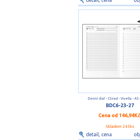
detail, cena
ob
Denní diář - Ctirad - Vivella - A5
BDC6-23-27
Cena od
146,94K
Skladem 243ks
detail, cena
ob