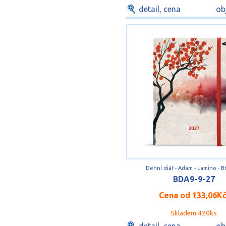
detail, cena
ob
Denní diář - Adam - Lamino - B
BDA9-9-27
Cena od
133,06K
Skladem 420ks