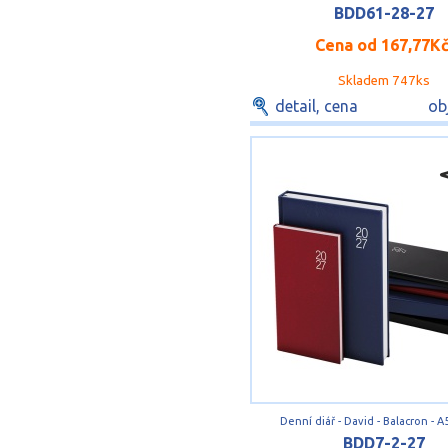
BDD61-28-27
Cena od
167,77K
Skladem 747ks
detail, cena
ob
Denní diář - David - Balacron - A
BDD7-2-27