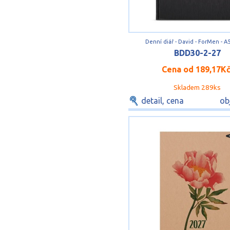
Denní diář - David - ForMen - A5
BDD30-2-27
Cena od
189,17K
Skladem 289ks
detail, cena
ob