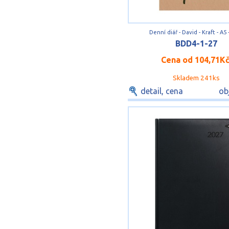
Denní diář - David - Kraft - A5 
BDD4-1-27
Cena od
104,71K
Skladem 241ks
detail, cena
ob