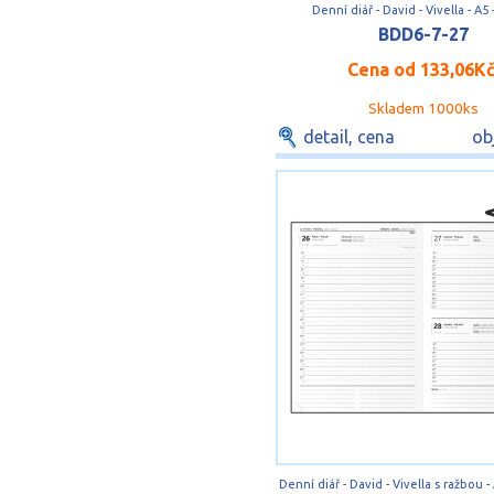
Denní diář - David - Vivella - A5
BDD6-7-27
Cena od
133,06K
Skladem 1000ks
detail, cena
ob