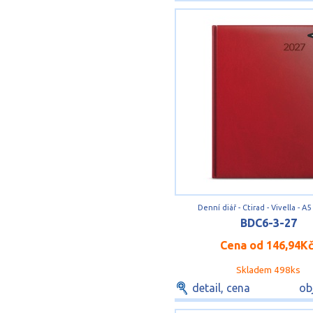
Denní diář - Ctirad - Vivella - A5
BDC6-3-27
Cena od
146,94K
Skladem 498ks
detail, cena
ob