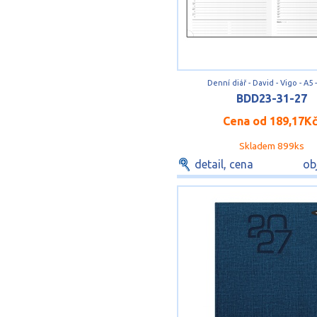
Denní diář - David - Vigo - A5 
BDD23-31-27
Cena od
189,17K
Skladem 899ks
detail, cena
ob