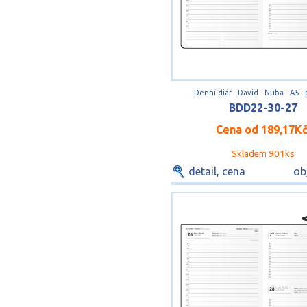
Denní diář - David - Nuba - A5 -
BDD22-30-27
Cena od
189,17K
Skladem 901ks
detail, cena
ob