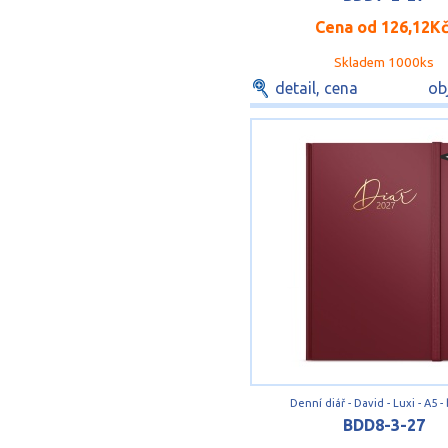
Cena od
126,12K
Skladem 1000ks
detail, cena
ob
Denní diář - David - Luxi - A5 
BDD8-3-27