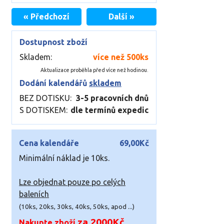
« Předchozí
Další »
Dostupnost zboží
Skladem:
více než 500ks
Aktualizace proběhla před více než hodinou.
Dodání kalendářů
skladem
BEZ DOTISKU:
3-5 pracovních dnů
S DOTISKEM:
dle termínů expedic
Cena kalendáře
69,00Kč
Minimální náklad je 10ks.
Lze objednat pouze po celých
baleních
(10ks, 20ks, 30ks, 40ks, 50ks, apod ...)
za 2000Kč
Nakupte zboží