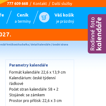
777 609 668
/
Kontakt
/
Další služby
ře
Ceník
Váš košík
a termíny
je prázdný
027.
endář hrníčková kuchařka / detail kalendáře / úvodní strana
Parametry kalendáře
Formát kalendáře: 22,6 x 13,9 cm
Kalendárium: české týdenní
řádkové
Počet stran kalendáře: 58 + 2
Stojánek: se zámkem
Prostor pro přítisk: 22,6 x 3 cm