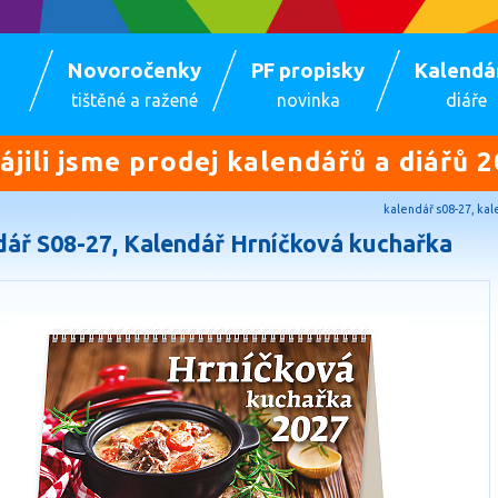
Novoročenky
PF propisky
Kalendá
tištěné a ražené
novinka
diáře
ájili jsme prodej kalendářů a diářů 2
kalendář s08-27, kal
dář S08-27, Kalendář Hrníčková kuchařka