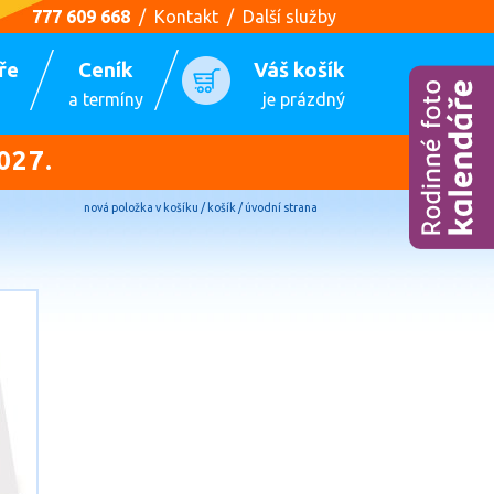
777 609 668
/
Kontakt
/
Další služby
ře
Ceník
Váš košík
a termíny
je prázdný
027.
nová položka v košíku / košík / úvodní strana