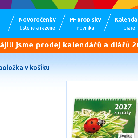
Novoročenky
PF propisky
Kalendá
tištěné a ražené
novinka
diáře
ájili jsme prodej kalendářů a diářů 2
položka v košíku