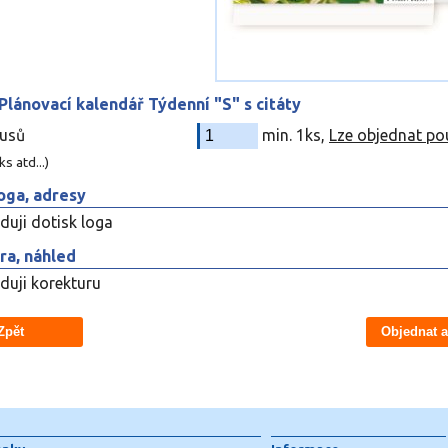
Plánovací kalendář Týdenní "S" s citáty
kusů
min. 1ks,
Lze objednat po
s atd...)
oga, adresy
uji dotisk loga
ra, náhled
uji korekturu